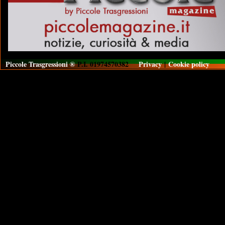
Piccole Trasgressioni ®
P.I. 01974570382
Privacy
|
Cookie policy