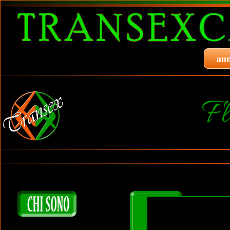
ann
Fl