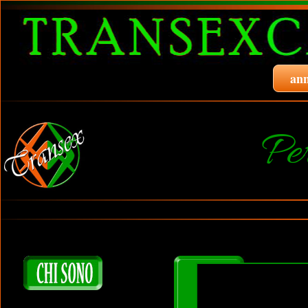
ann
Pe