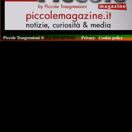
Piccole Trasgressioni ®
P.I. 01974570382
Privacy
|
Cookie policy